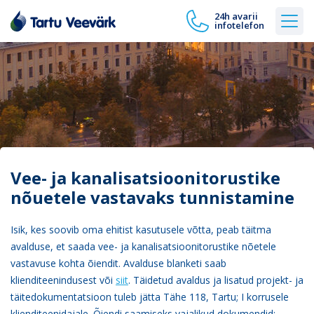
24h avarii
infotelefon
Vee- ja kanalisatsioonitorustike
nõuetele vastavaks tunnistamine
Isik, kes soovib oma ehitist kasutusele võtta, peab täitma
avalduse, et saada vee- ja kanalisatsioonitorustike nõetele
vastavuse kohta õiendit. Avalduse blanketi saab
klienditeenindusest või
siit
. Täidetud avaldus ja lisatud projekt- ja
täitedokumentatsioon tuleb jätta Tähe 118, Tartu; I korrusele
klienditeenidajale. Õiendi saamiseks vajalikud dokumendid: