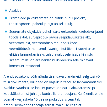
Avaldus
Eramajade ja väiksemate objektide puhul projekt,
teostusjoonis (paberil ja digitaalsel kujul).
Suuremate objektide puhul lisaks eeltoodule kaetud/varjatud
tööde aktid, surveproovi- ja/või veepidavuskatse akt,
veeproovi akt, veemõõdusõlme joonis koos
veemõõdusõlme asendiplaaniga. Kui õiendit soovitakse
ehitise lammutamiseks tuleb avaldusele lisada kinnistu
skeem, millel on ära näidatud likvideerimisele minevad
kommunikatsioonid.
Arendusosakond võib nõuda täiendavaid andmeid, selgitusi või
teisi dokumente, kui need on vajalikud taotluse läbivaatamiseks.
Avaldus vaadatakse läbi 15 päeva jooksul. Läbivaatamist ja
kooskõlastamist juhib ja kontrollib arendusjuht. Kui õiendit ei ole
võimalik väljastada 15 päeva jooksul, siis teavitab
arendusosakonna töötaja sellest avalduse esitajat.