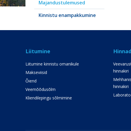
Majandustulemused
Kinnistu enampakkumine
Liitumine
Hinna
Liitumine kinnistu omanikule
Veevarust
hinnakiri
Makseviisid
Mehhanis
Õiend
hinnakiri
Veemõõdusõlm
Laboratoo
Kliendilepingu sõlmimine