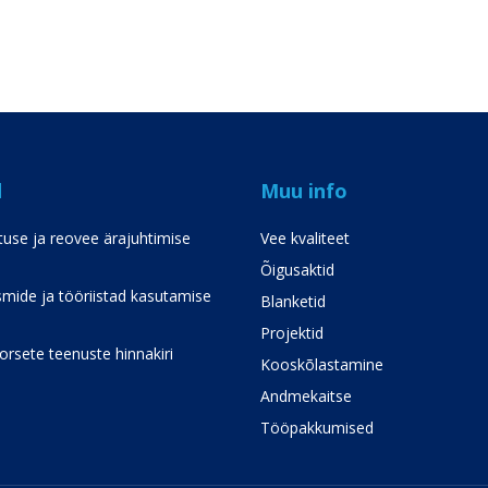
d
Muu info
use ja reovee ärajuhtimise
Vee kvaliteet
Õigusaktid
mide ja tööriistad kasutamise
Blanketid
Projektid
rsete teenuste hinnakiri
Kooskõlastamine
Andmekaitse
Tööpakkumised