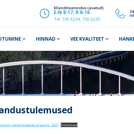
Klienditeenindus (avatud)
24
E-N 8-17, R 8-16
in
Tel:
730 6234, 730 6235
IITUMINE
HINNAD
VEE KVALITEET
HANK
andustulemused
eevark-majandusaasta-aruanne_2023
Download