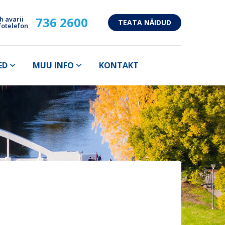
736 2600
h avarii
TEATA NÄIDUD
fotelefon
ED
MUU INFO
KONTAKT