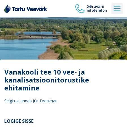
24h avarii
infotelefon
Vanakooli tee 10 vee- ja
kanalisatsioonitorustike
ehitamine
Selgitusi annab Jüri Drenkhan
LOGIGE SISSE