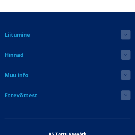
Liitumine
Hinnad
Muu info
Ettevõttest
AS Tartu Veevärk