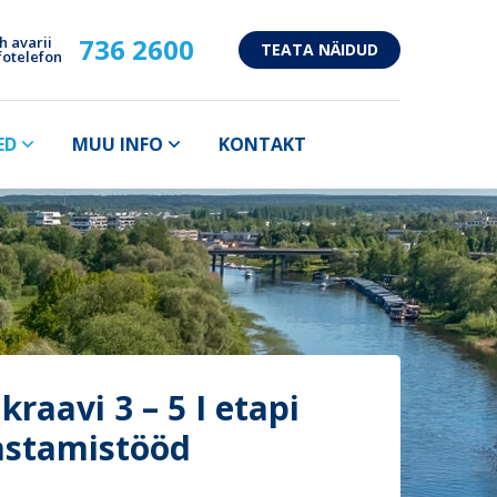
736 2600
h avarii
TEATA NÄIDUD
fotelefon
ED
MUU INFO
KONTAKT
ikraavi 3 – 5 I etapi
astamistööd