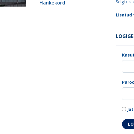
Selgitusi
Hankekord
Lisatud f
LOGIGE 
Kasut
Paroo
Jät