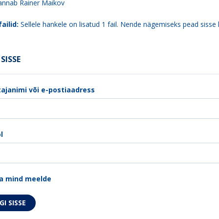
 annab Rainer Maikov
ailid:
Sellele hankele on lisatud 1 fail. Nende nägemiseks pead sisse 
SISSE
ajanimi või e-postiaadress
l
a mind meelde