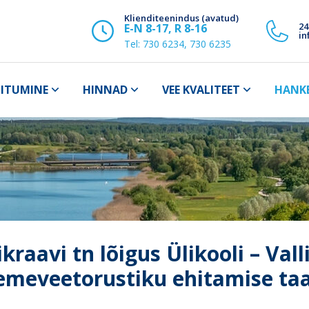
Klienditeenindus (avatud)
24
E-N 8-17, R 8-16
in
Tel:
730 6234, 730 6235
IITUMINE
HINNAD
VEE KVALITEET
HANK
ikraavi tn lõigus Ülikooli – Vall
emeveetorustiku ehitamise ta