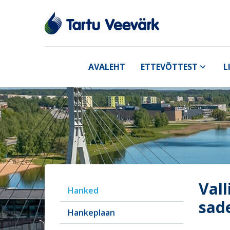
AVALEHT
ETTEVÕTTEST
L
Vall
Hanked
sad
Hankeplaan