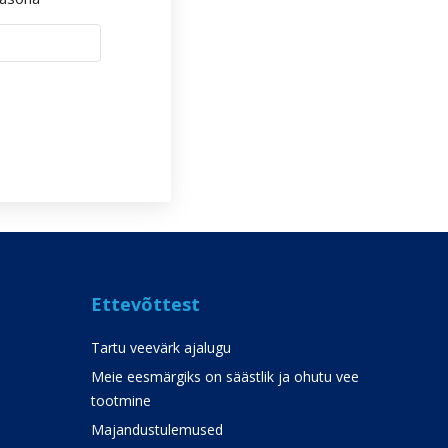
Ettevõttest
Tartu veevärk ajalugu
Meie eesmärgiks on säästlik ja ohutu vee
tootmine
Majandustulemused