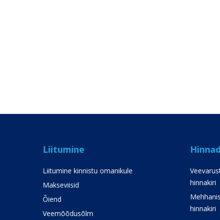
Liitumine
Hinna
Liitumine kinnistu omanikule
Veevarust
hinnakiri
Makseviisid
Mehhanis
Õiend
hinnakiri
Veemõõdusõlm