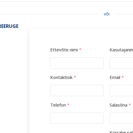
või
REERUGE
Ettevõte nimi
*
Kasutajani
Kontaktisik
*
Email
*
Telefon
*
Salasõna
*
Korrake sa