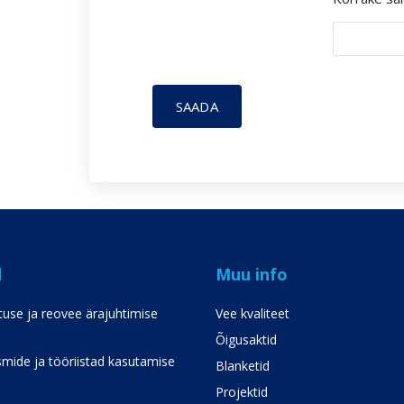
SAADA
d
Muu info
use ja reovee ärajuhtimise
Vee kvaliteet
Õigusaktid
mide ja tööriistad kasutamise
Blanketid
Projektid