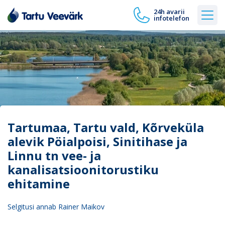
24h avarii
infotelefon
Tartumaa, Tartu vald, Kõrveküla
alevik Pöialpoisi, Sinitihase ja
Linnu tn vee- ja
kanalisatsioonitorustiku
ehitamine
Selgitusi annab Rainer Maikov