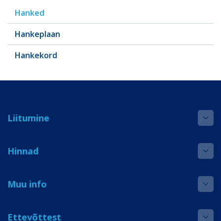
Hanked
Hankeplaan
Hankekord
Liitumine
Hinnad
Muu info
Ettevõttest