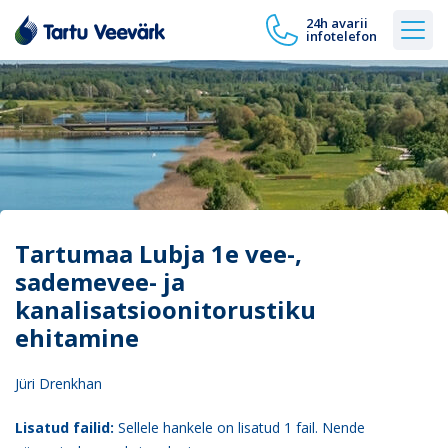
24h avarii
infotelefon
Tartumaa Lubja 1e vee-,
sademevee- ja
kanalisatsioonitorustiku
ehitamine
Jüri Drenkhan
Lisatud failid:
Sellele hankele on lisatud 1 fail. Nende