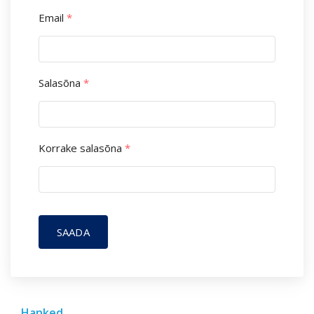
Email
*
Salasõna
*
Korrake salasõna
*
SAADA
Hanked