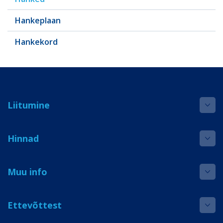
Hankeplaan
Hankekord
Liitumine
Hinnad
Muu info
Ettevõttest