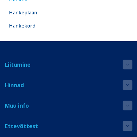
Hankeplaan
Hankekord
Liitumine
Hinnad
Muu info
Ettevõttest