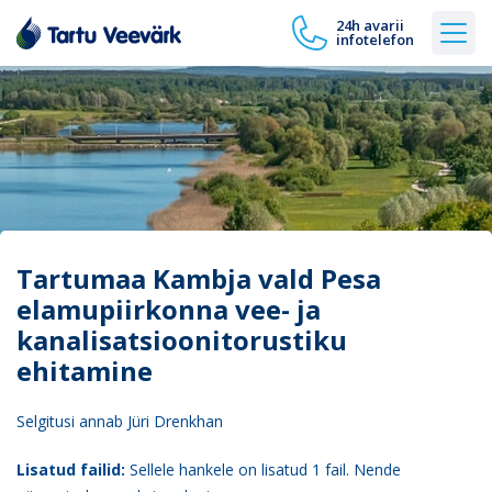
24h avarii
infotelefon
Tartumaa Kambja vald Pesa
elamupiirkonna vee- ja
kanalisatsioonitorustiku
ehitamine
Selgitusi annab Jüri Drenkhan
Lisatud failid:
Sellele hankele on lisatud 1 fail. Nende