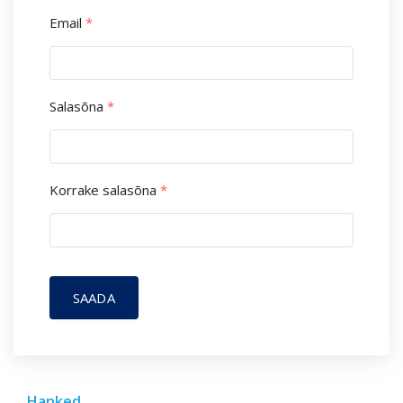
Email
*
Salasõna
*
Korrake salasõna
*
SAADA
Hanked