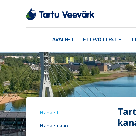
AVALEHT
ETTEVÕTTEST
L
Tar
Hanked
kan
Hankeplaan