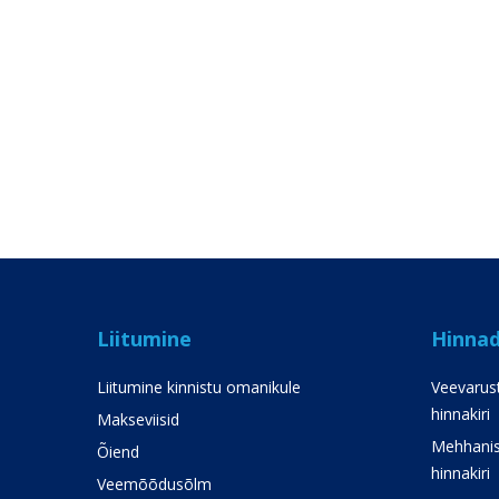
Liitumine
Hinna
Liitumine kinnistu omanikule
Veevarust
hinnakiri
Makseviisid
Mehhanis
Õiend
hinnakiri
Veemõõdusõlm