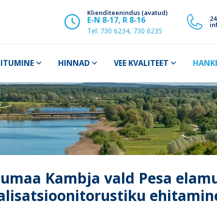
Klienditeenindus (avatud)
24
E-N 8-17, R 8-16
in
Tel:
730 6234, 730 6235
IITUMINE
HINNAD
VEE KVALITEET
HANK
tumaa Kambja vald Pesa elamup
alisatsioonitorustiku ehitamin