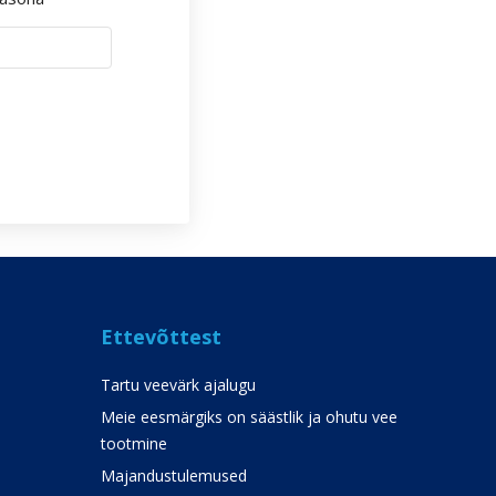
Ettevõttest
Tartu veevärk ajalugu
Meie eesmärgiks on säästlik ja ohutu vee
tootmine
Majandustulemused