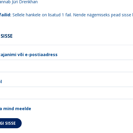
 annab Jüri Drenkhan
ailid:
Sellele hankele on lisatud 1 fail. Nende nägemiseks pead sisse 
SISSE
ajanimi või e-postiaadress
l
a mind meelde