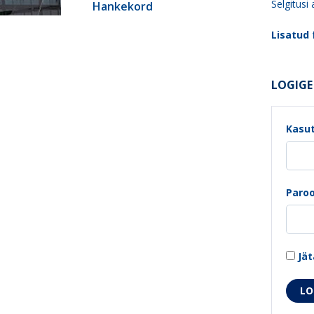
Selgitusi
Hankekord
Lisatud f
LOGIGE 
Kasut
Paroo
Jät