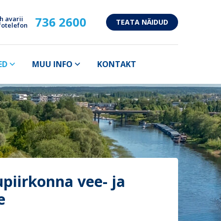
736 2600
h avarii
TEATA NÄIDUD
fotelefon
ED
MUU INFO
KONTAKT
iirkonna vee- ja
e