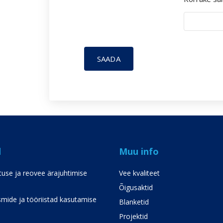
SAADA
d
Muu info
use ja reovee ärajuhtimise
Vee kvaliteet
Õigusaktid
mide ja tööriistad kasutamise
Blanketid
Projektid