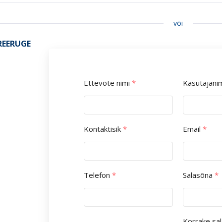
või
REERUGE
Ettevõte nimi
*
Kasutajani
Kontaktisik
*
Email
*
Telefon
*
Salasõna
*
Korrake sa