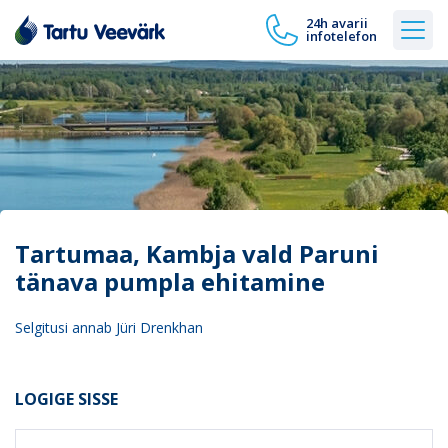
24h avarii
infotelefon
Tartumaa, Kambja vald Paruni
tänava pumpla ehitamine
Selgitusi annab Jüri Drenkhan
LOGIGE SISSE