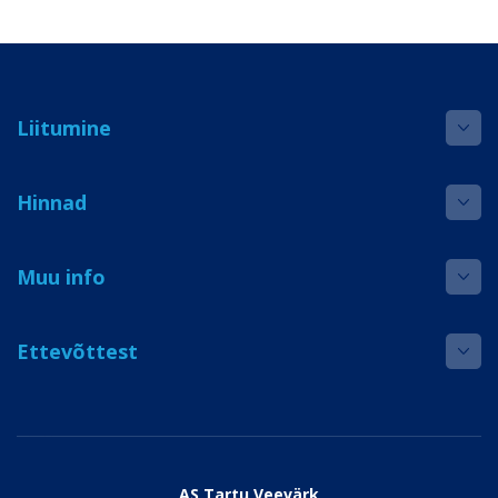
Liitumine
Hinnad
Muu info
Ettevõttest
AS Tartu Veevärk