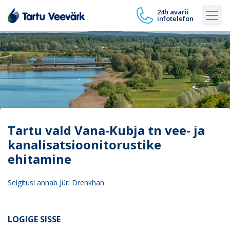
24h avarii
infotelefon
Tartu vald Vana-Kubja tn vee- ja
kanalisatsioonitorustike
ehitamine
Selgitusi annab Jüri Drenkhan
LOGIGE SISSE