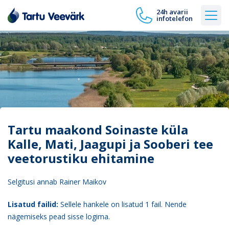
24h avarii
infotelefon
Tartu maakond Soinaste küla
Kalle, Mati, Jaagupi ja Sooberi tee
veetorustiku ehitamine
Selgitusi annab Rainer Maikov
Lisatud failid:
Sellele hankele on lisatud 1 fail. Nende
nägemiseks pead sisse logima.