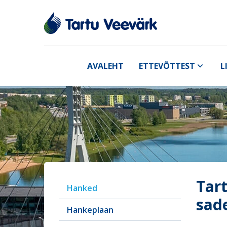
AVALEHT
ETTEVÕTTEST
L
Tart
Hanked
sad
Hankeplaan