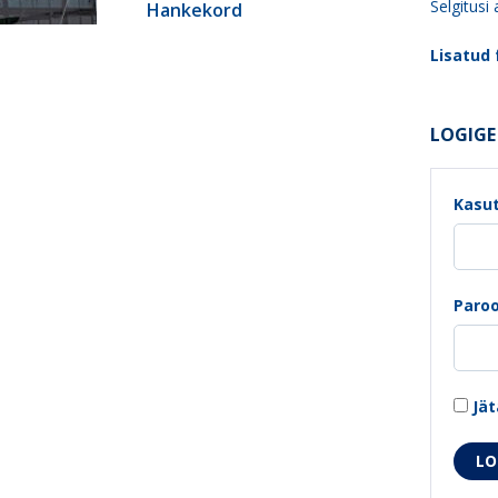
Selgitusi
Hankekord
Lisatud f
LOGIGE 
Kasut
Paroo
Jät