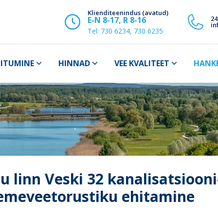
Klienditeenindus (avatud)
24
E-N 8-17, R 8-16
in
Tel:
730 6234, 730 6235
IITUMINE
HINNAD
VEE KVALITEET
HANK
u linn Veski 32 kanalisatsiooni
emeveetorustiku ehitamine