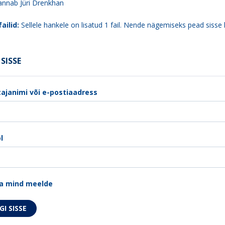
 annab Jüri Drenkhan
ailid:
Sellele hankele on lisatud 1 fail. Nende nägemiseks pead sisse 
SISSE
ajanimi või e-postiaadress
l
a mind meelde