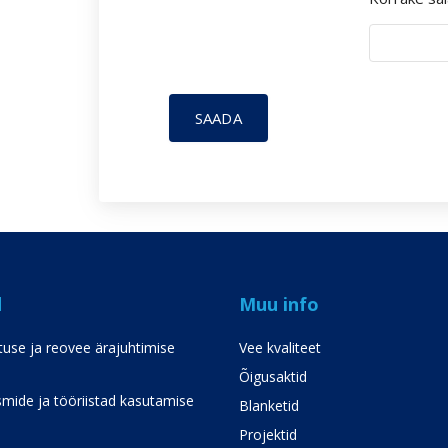
SAADA
d
Muu info
use ja reovee ärajuhtimise
Vee kvaliteet
Õigusaktid
mide ja tööriistad kasutamise
Blanketid
Projektid