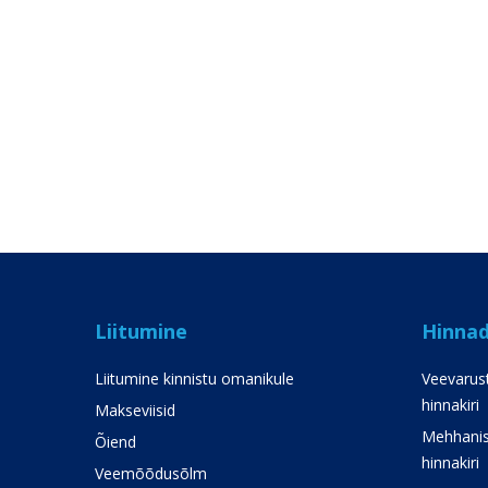
Liitumine
Hinna
Liitumine kinnistu omanikule
Veevarust
hinnakiri
Makseviisid
Mehhanis
Õiend
hinnakiri
Veemõõdusõlm