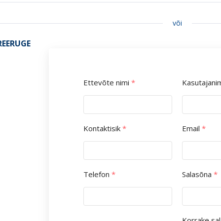
või
REERUGE
Ettevõte nimi
*
Kasutajani
Kontaktisik
*
Email
*
Telefon
*
Salasõna
*
Korrake sa