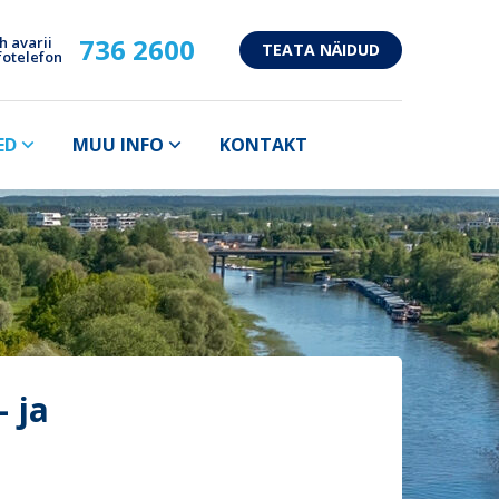
736 2600
h avarii
TEATA NÄIDUD
fotelefon
ED
MUU INFO
KONTAKT
- ja