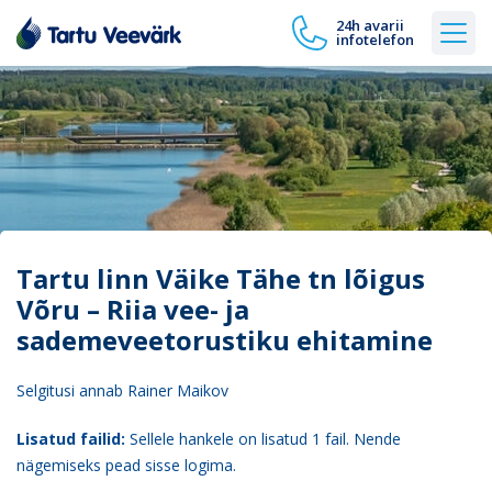
24h avarii
infotelefon
Tartu linn Väike Tähe tn lõigus
Võru – Riia vee- ja
sademeveetorustiku ehitamine
Selgitusi annab Rainer Maikov
Lisatud failid:
Sellele hankele on lisatud 1 fail. Nende
nägemiseks pead sisse logima.