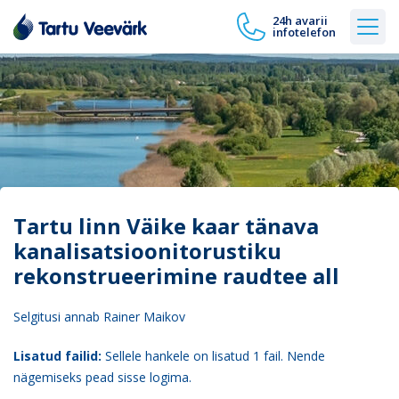
24h avarii
infotelefon
Tartu linn Väike kaar tänava
kanalisatsioonitorustiku
rekonstrueerimine raudtee all
Selgitusi annab Rainer Maikov
Lisatud failid:
Sellele hankele on lisatud 1 fail. Nende
nägemiseks pead sisse logima.