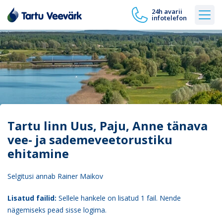
24h avarii
infotelefon
Tartu linn Uus, Paju, Anne tänava
vee- ja sademeveetorustiku
ehitamine
Selgitusi annab Rainer Maikov
Lisatud failid:
Sellele hankele on lisatud 1 fail. Nende
nägemiseks pead sisse logima.