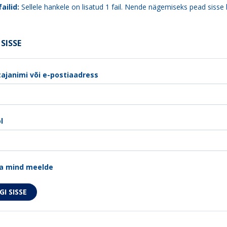
ailid:
Sellele hankele on lisatud 1 fail. Nende nägemiseks pead sisse 
SISSE
ajanimi või e-postiaadress
l
a mind meelde