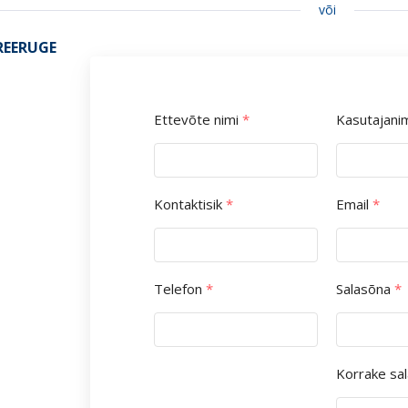
või
REERUGE
Ettevõte nimi
*
Kasutajani
Kontaktisik
*
Email
*
Telefon
*
Salasõna
*
Korrake sa