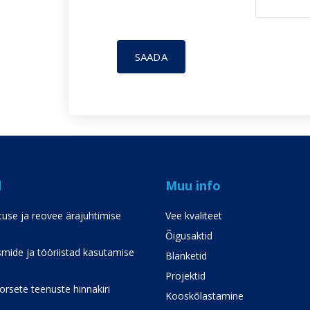
SAADA
d
Muu info
use ja reovee ärajuhtimise
Vee kvaliteet
Õigusaktid
mide ja tööriistad kasutamise
Blanketid
Projektid
rsete teenuste hinnakiri
Kooskõlastamine