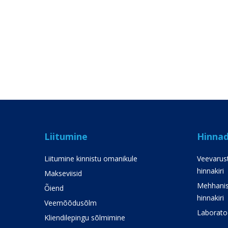
Liitumine
Hinna
Liitumine kinnistu omanikule
Veevarust
hinnakiri
Makseviisid
Mehhanis
Õiend
hinnakiri
Veemõõdusõlm
Laboratoo
Kliendilepingu sõlmimine