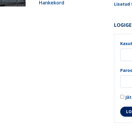
Hankekord
Lisatud f
LOGIGE 
Kasut
Paroo
Jät