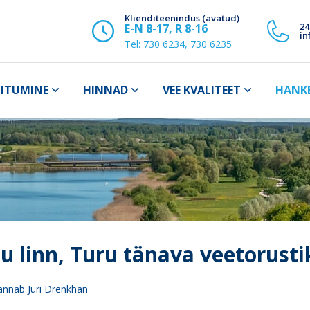
Klienditeenindus (avatud)
24
E-N 8-17, R 8-16
in
Tel:
730 6234, 730 6235
IITUMINE
HINNAD
VEE KVALITEET
HANK
u linn, Turu tänava veetorust
 annab Jüri Drenkhan