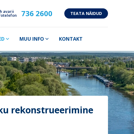
736 2600
h avarii
TEATA NÄIDUD
fotelefon
ED
MUU INFO
KONTAKT
iku rekonstrueerimine