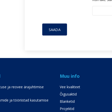
SAADA
d
Muu info
use ja reovee ärajuhtimise
Vee kvaliteet
Õigusaktid
mide ja tööriistad kasutamise
Blanketid
Projektid