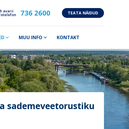
736 2600
h avarii
TEATA NÄIDUD
fotelefon
ED
MUU INFO
KONTAKT
 ja sademeveetorustiku