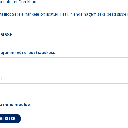
 annab Jüri Drenkhan
ailid:
Sellele hankele on lisatud 1 fail. Nende nägemiseks pead sisse 
SISSE
ajanimi või e-postiaadress
l
a mind meelde