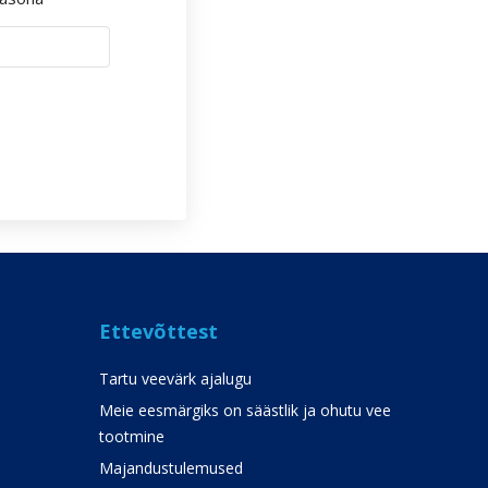
Ettevõttest
Tartu veevärk ajalugu
Meie eesmärgiks on säästlik ja ohutu vee
tootmine
Majandustulemused