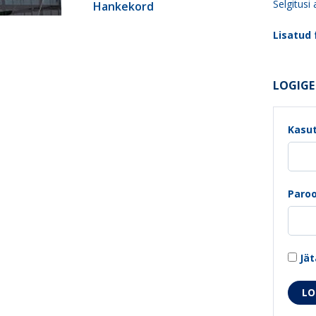
Selgitusi
Hankekord
Lisatud f
LOGIGE 
Kasut
Paroo
Jät