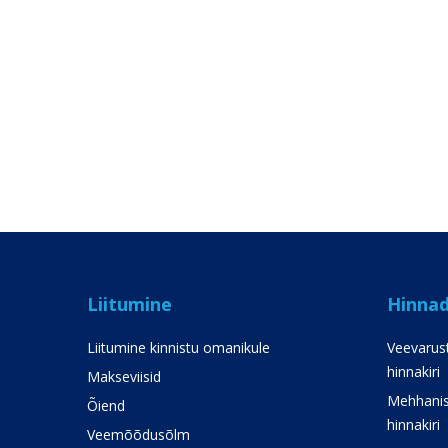
Liitumine
Hinna
Liitumine kinnistu omanikule
Veevarust
hinnakiri
Makseviisid
Mehhanis
Õiend
hinnakiri
Veemõõdusõlm