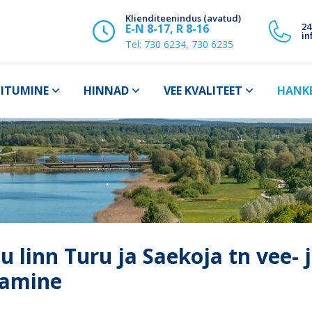
Klienditeenindus (avatud)
24
E-N 8-17, R 8-16
in
Tel:
730 6234, 730 6235
IITUMINE
HINNAD
VEE KVALITEET
HANK
u linn Turu ja Saekoja tn vee-
tamine