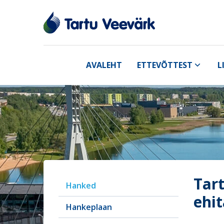
AVALEHT
ETTEVÕTTEST
L
Tart
Hanked
ehi
Hankeplaan