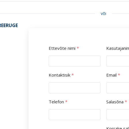
või
REERUGE
Ettevõte nimi
*
Kasutajani
Kontaktisik
*
Email
*
Telefon
*
Salasõna
*
Korrake sa