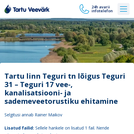
24h avarii
infotelefon
Tartu linn Teguri tn lõigus Teguri
31 – Teguri 17 vee-,
kanalisatsiooni- ja
sademeveetorustiku ehitamine
Selgitusi annab Rainer Maikov
Lisatud failid:
Sellele hankele on lisatud 1 fail. Nende