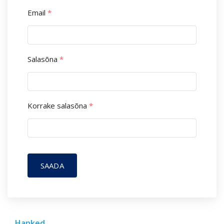
Email
*
Salasõna
*
Korrake salasõna
*
SAADA
Hanked