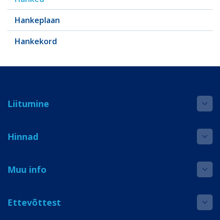
Hankeplaan
Hankekord
Liitumine
Hinnad
Muu info
Ettevõttest