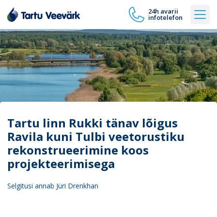
24h avarii
infotelefon
Tartu linn Rukki tänav lõigus
Ravila kuni Tulbi veetorustiku
rekonstrueerimine koos
projekteerimisega
Selgitusi annab Jüri Drenkhan