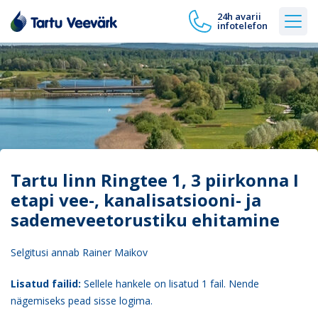
24h avarii
infotelefon
Tartu linn Ringtee 1, 3 piirkonna I
etapi vee-, kanalisatsiooni- ja
sademeveetorustiku ehitamine
Selgitusi annab Rainer Maikov
Lisatud failid:
Sellele hankele on lisatud 1 fail. Nende
nägemiseks pead sisse logima.