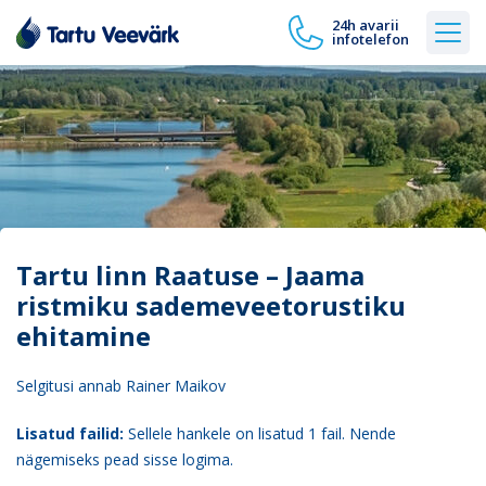
24h avarii
infotelefon
Tartu linn Raatuse – Jaama
ristmiku sademeveetorustiku
ehitamine
Selgitusi annab Rainer Maikov
Lisatud failid:
Sellele hankele on lisatud 1 fail. Nende
nägemiseks pead sisse logima.