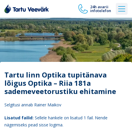
24h avarii
infotelefon
Tartu linn Optika tupitänava
lõigus Optika – Riia 181a
sademeveetorustiku ehitamine
Selgitusi annab Rainer Maikov
Lisatud failid:
Sellele hankele on lisatud 1 fail. Nende
nägemiseks pead sisse logima.