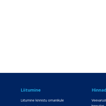
Liitumine
Hinna
Liitumine kinnistu omanikule
Veevarust
hinnakiri