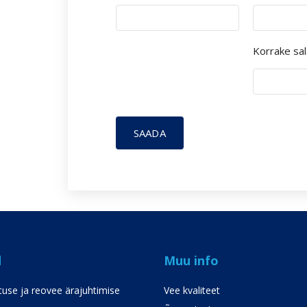
Korrake sa
SAADA
d
Muu info
use ja reovee ärajuhtimise
Vee kvaliteet