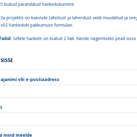
25 lisatud parandatud hankedokument.
3a projektis on kaevude tähistust ja lahendust veidi muudetud ja se
 v02 hankedoki pakkumuse formulari.
ailid:
Sellele hankele on lisatud 2 faili. Nende nägemiseks pead sisse
SISSE
ajanimi või e-postiaadress
l
a mind meelde