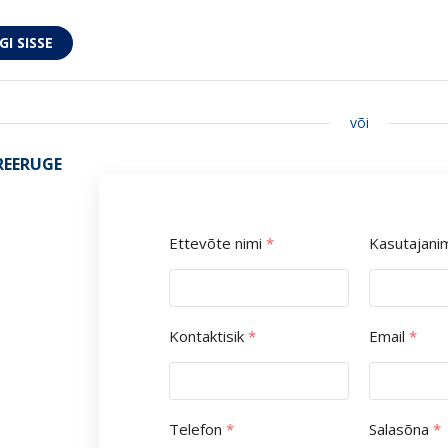
või
REERUGE
Ettevõte nimi
*
Kasutajani
Kontaktisik
*
Email
*
Telefon
*
Salasõna
*