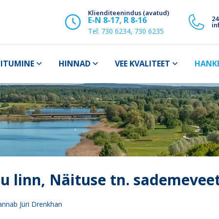
Klienditeenindus (avatud)
24
E-N 8-17, R 8-16
in
Tel:
730 6234, 730 6235
IITUMINE
HINNAD
VEE KVALITEET
HANK
tu linn, Näituse tn. sademevee
 annab Jüri Drenkhan