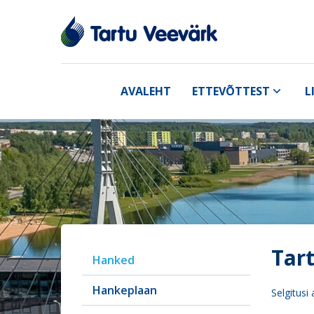
AVALEHT
ETTEVÕTTEST
L
Tar
Hanked
Hankeplaan
Selgitusi