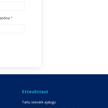
lasõna
*
Ettevõttest
Tartu veevärk ajalugu