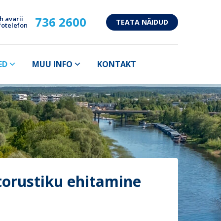
736 2600
h avarii
TEATA NÄIDUD
fotelefon
ED
MUU INFO
KONTAKT
torustiku ehitamine