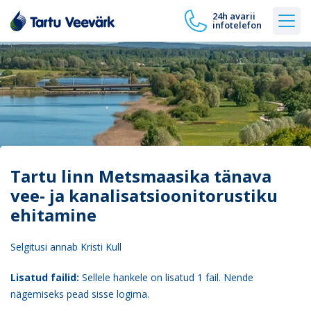
24h avarii
infotelefon
Tartu linn Metsmaasika tänava
vee- ja kanalisatsioonitorustiku
ehitamine
Selgitusi annab Kristi Kull
Lisatud failid:
Sellele hankele on lisatud 1 fail. Nende
nägemiseks pead sisse logima.