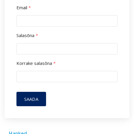
Email
*
Salasõna
*
Korrake salasõna
*
SAADA
Hanked