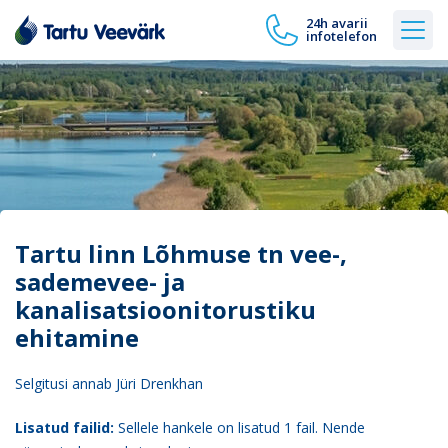
24h avarii
infotelefon
Tartu linn Lõhmuse tn vee-,
sademevee- ja
kanalisatsioonitorustiku
ehitamine
Selgitusi annab Jüri Drenkhan
Lisatud failid:
Sellele hankele on lisatud 1 fail. Nende