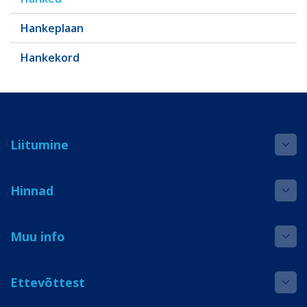
Hankeplaan
Hankekord
Liitumine
Hinnad
Muu info
Ettevõttest