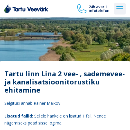
24h avarii
infotelefon
Tartu linn Lina 2 vee- , sademevee-
ja kanalisatsioonitorustiku
ehitamine
Selgitusi annab Rainer Maikov
Lisatud failid:
Sellele hankele on lisatud 1 fail. Nende
nägemiseks pead sisse logima.