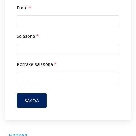
Email
*
Salasõna
*
Korrake salasõna
*
SAADA
Hanked