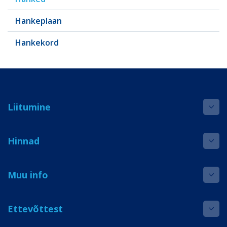
Hankeplaan
Hankekord
Liitumine
Hinnad
Muu info
Ettevõttest