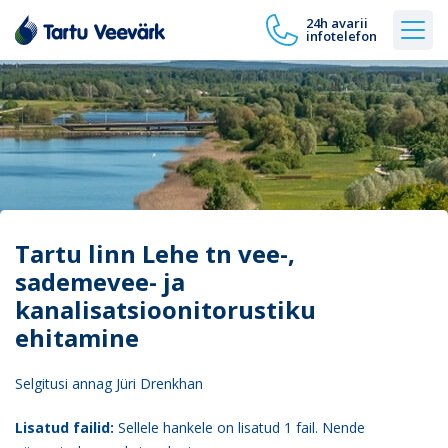
24h avarii
infotelefon
Tartu linn Lehe tn vee-,
sademevee- ja
kanalisatsioonitorustiku
ehitamine
Selgitusi annag Jüri Drenkhan
Lisatud failid:
Sellele hankele on lisatud 1 fail. Nende