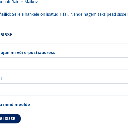
 annab Rainer Maikov
ailid:
Sellele hankele on lisatud 1 fail. Nende nägemiseks pead sisse 
SISSE
ajanimi või e-postiaadress
l
a mind meelde