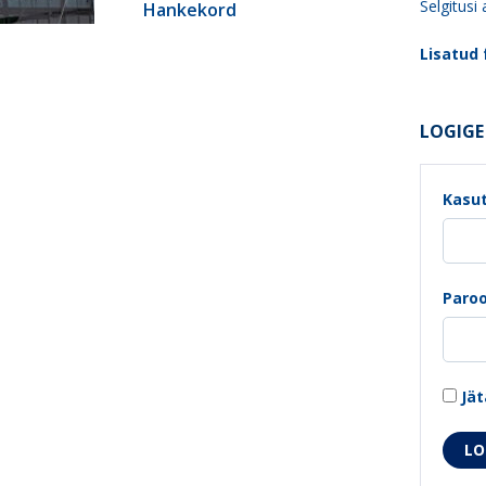
Selgitusi
Hankekord
Lisatud f
LOGIGE 
Kasut
Paroo
Jät