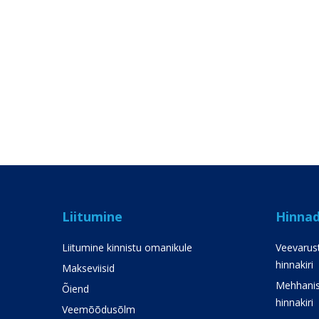
Liitumine
Hinna
Liitumine kinnistu omanikule
Veevarust
hinnakiri
Makseviisid
Mehhanis
Õiend
hinnakiri
Veemõõdusõlm