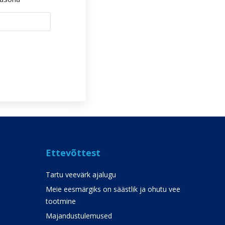
Ettevõttest
Tartu veevärk ajalugu
Meie eesmärgiks on säästlik ja ohutu vee
tootmine
Majandustulemused