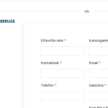
või
REERUGE
Ettevõte nimi
*
Kasutajani
Kontaktisik
*
Email
*
Telefon
*
Salasõna
*
Korrake sa