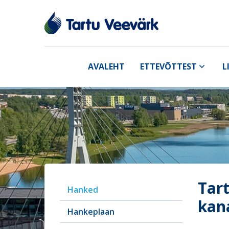
AVALEHT
ETTEVÕTTEST
L
Tart
Hanked
kan
Hankeplaan