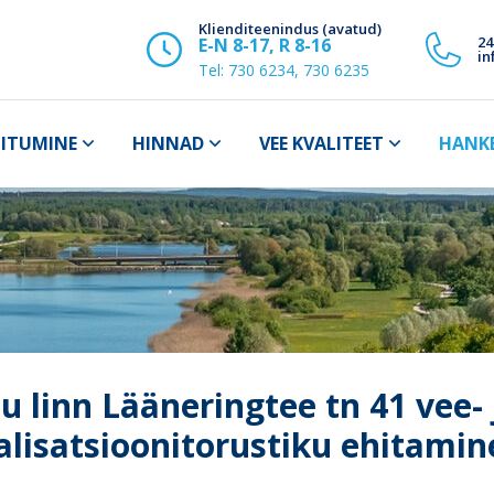
Klienditeenindus (avatud)
24
E-N 8-17, R 8-16
in
Tel:
730 6234, 730 6235
IITUMINE
HINNAD
VEE KVALITEET
HANK
u linn Lääneringtee tn 41 vee- 
alisatsioonitorustiku ehitamin