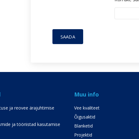
SAADA
d
Muu info
use ja reovee ärajuhtimise
Vee kvaliteet
Õigusaktid
mide ja tööriistad kasutamise
Blanketid
Projektid