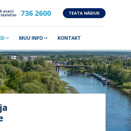
736 2600
h avarii
TEATA NÄIDUD
fotelefon
ED
MUU INFO
KONTAKT
ja
e