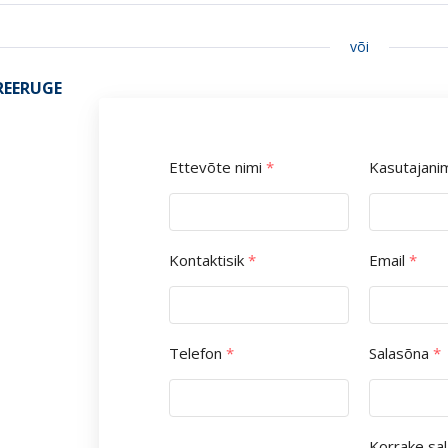
või
REERUGE
Ettevõte nimi
*
Kasutajani
Kontaktisik
*
Email
*
Telefon
*
Salasõna
*
Korrake sa