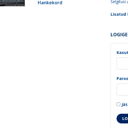
Selgitusi
Hankekord
Lisatud f
LOGIGE 
Kasut
Paroo
Jät