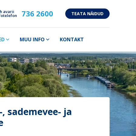
736 2600
h avarii
TEATA NÄIDUD
fotelefon
ED
MUU INFO
KONTAKT
e-, sademevee- ja
e