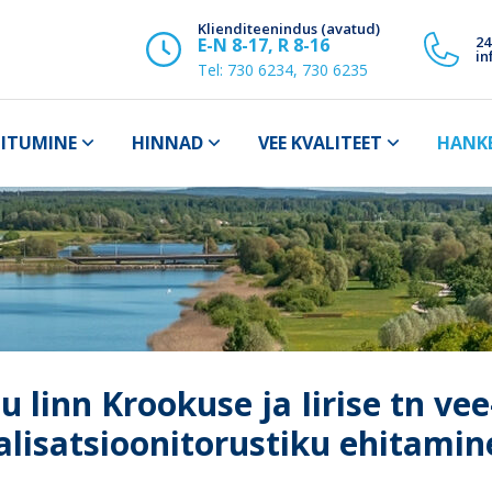
Klienditeenindus (avatud)
24
E-N 8-17, R 8-16
in
Tel:
730 6234, 730 6235
IITUMINE
HINNAD
VEE KVALITEET
HANK
u linn Krookuse ja Iirise tn ve
alisatsioonitorustiku ehitamin