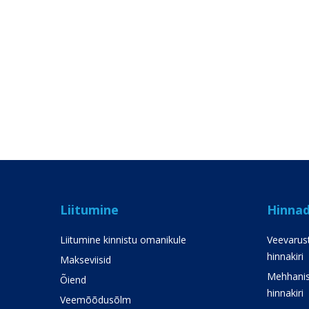
Liitumine
Hinna
Liitumine kinnistu omanikule
Veevarust
hinnakiri
Makseviisid
Mehhanis
Õiend
hinnakiri
Veemõõdusõlm