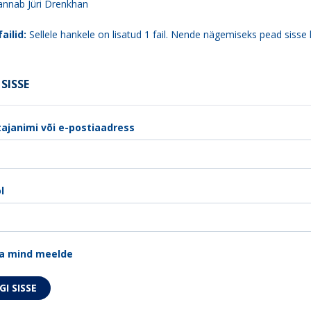
 annab Jüri Drenkhan
ailid:
Sellele hankele on lisatud 1 fail. Nende nägemiseks pead sisse 
SISSE
ajanimi või e-postiaadress
l
a mind meelde