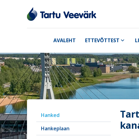
AVALEHT
ETTEVÕTTEST
L
Tart
Hanked
kan
Hankeplaan