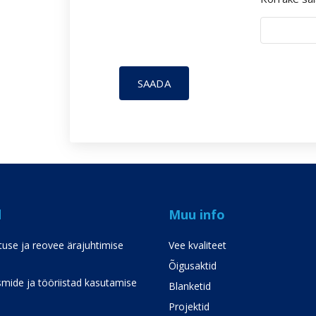
SAADA
d
Muu info
use ja reovee ärajuhtimise
Vee kvaliteet
Õigusaktid
mide ja tööriistad kasutamise
Blanketid
Projektid