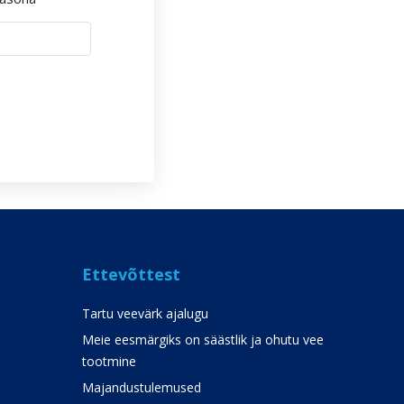
Ettevõttest
Tartu veevärk ajalugu
Meie eesmärgiks on säästlik ja ohutu vee
tootmine
Majandustulemused