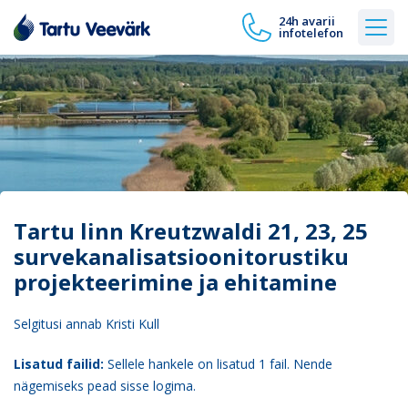
24h avarii
infotelefon
Tartu linn Kreutzwaldi 21, 23, 25
survekanalisatsioonitorustiku
projekteerimine ja ehitamine
Selgitusi annab Kristi Kull
Lisatud failid:
Sellele hankele on lisatud 1 fail. Nende
nägemiseks pead sisse logima.