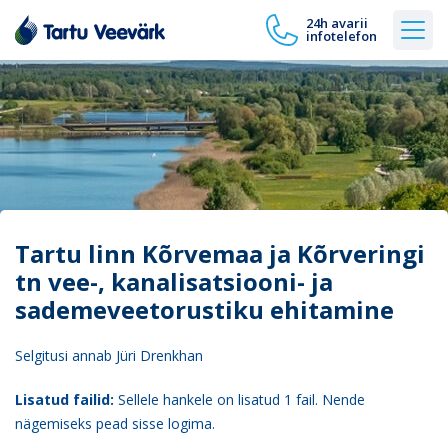
24h avarii
infotelefon
Tartu linn Kõrvemaa ja Kõrveringi
tn vee-, kanalisatsiooni- ja
sademeveetorustiku ehitamine
Selgitusi annab Jüri Drenkhan
Lisatud failid:
Sellele hankele on lisatud 1 fail. Nende
nägemiseks pead sisse logima.