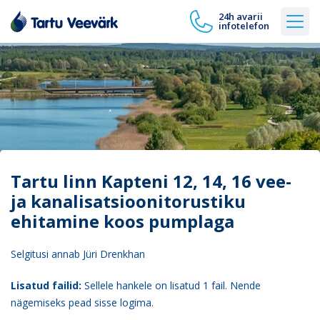
24h avarii
infotelefon
Tartu linn Kapteni 12, 14, 16 vee-
ja kanalisatsioonitorustiku
ehitamine koos pumplaga
Selgitusi annab Jüri Drenkhan
Lisatud failid:
Sellele hankele on lisatud 1 fail. Nende
nägemiseks pead sisse logima.