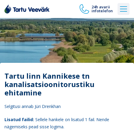
24h avarii
infotelefon
Tartu linn Kannikese tn
kanalisatsioonitorustiku
ehitamine
Selgitusi annab Jüri Drenkhan
Lisatud failid:
Sellele hankele on lisatud 1 fail. Nende
nägemiseks pead sisse logima.