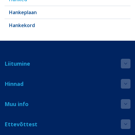
Hankeplaan
Hankekord
Liitumine
Hinnad
Muu info
Ettevõttest