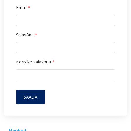
Email
*
Salasõna
*
Korrake salasõna
*
SAADA
Hanked