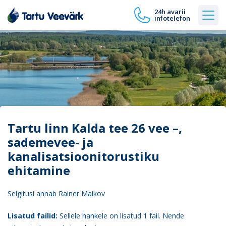
24h avarii
infotelefon
Tartu linn Kalda tee 26 vee –,
sademevee- ja
kanalisatsioonitorustiku
ehitamine
Selgitusi annab Rainer Maikov
Lisatud failid:
Sellele hankele on lisatud 1 fail. Nende