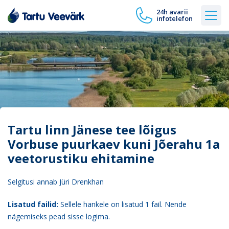
24h avarii
infotelefon
Tartu linn Jänese tee lõigus
Vorbuse puurkaev kuni Jõerahu 1a
veetorustiku ehitamine
Selgitusi annab Jüri Drenkhan
Lisatud failid:
Sellele hankele on lisatud 1 fail. Nende
nägemiseks pead sisse logima.