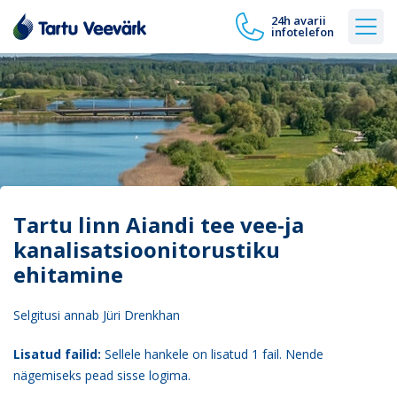
24h avarii
infotelefon
Tartu linn Aiandi tee vee-ja
kanalisatsioonitorustiku
ehitamine
Selgitusi annab Jüri Drenkhan
Lisatud failid:
Sellele hankele on lisatud 1 fail. Nende
nägemiseks pead sisse logima.