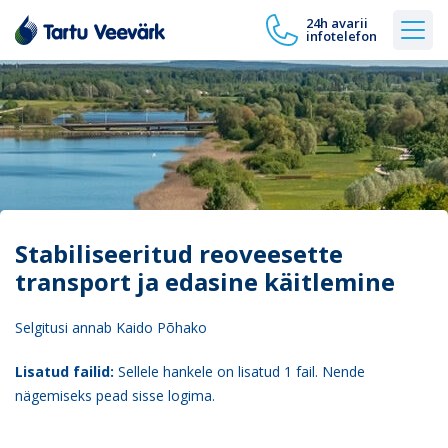
24h avarii
infotelefon
Stabiliseeritud reoveesette
transport ja edasine käitlemine
Selgitusi annab Kaido Põhako
Lisatud failid:
Sellele hankele on lisatud 1 fail. Nende
nägemiseks pead sisse logima.