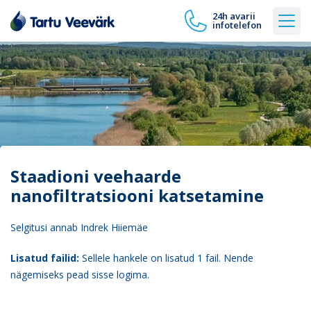
24h avarii
infotelefon
Staadioni veehaarde
nanofiltratsiooni katsetamine
Selgitusi annab Indrek Hiiemäe
Lisatud failid:
Sellele hankele on lisatud 1 fail. Nende
nägemiseks pead sisse logima.