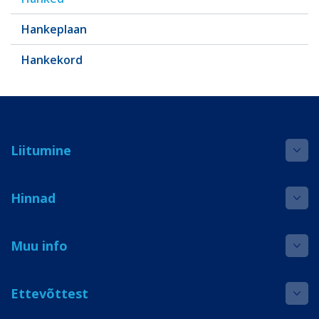
Hankeplaan
Hankekord
Liitumine
Hinnad
Muu info
Ettevõttest