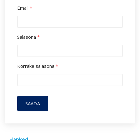
Email
*
Salasõna
*
Korrake salasõna
*
SAADA
Hanked