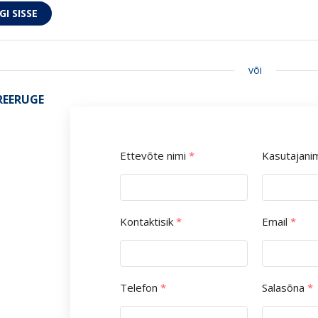
või
REERUGE
Ettevõte nimi
*
Kasutajani
Kontaktisik
*
Email
*
Telefon
*
Salasõna
*