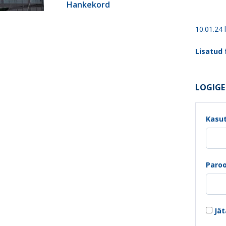
Hankekord
10.01.24 
Lisatud f
LOGIGE 
Kasut
Paroo
Jät