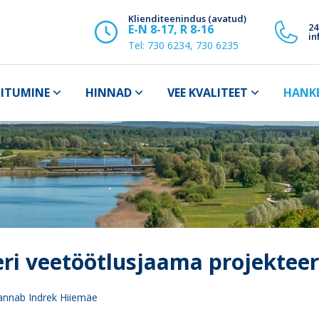
Klienditeenindus (avatud)
24
E-N 8-17, R 8-16
in
Tel:
730 6234, 730 6235
IITUMINE
HINNAD
VEE KVALITEET
HANK
eri veetöötlusjaama projektee
 annab Indrek Hiiemäe