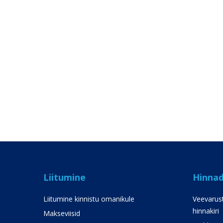
Liitumine
Hinna
Liitumine kinnistu omanikule
Veevarust
hinnakiri
Makseviisid