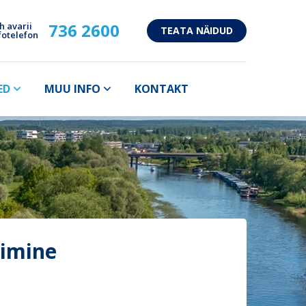
736 2600
h avarii
TEATA NÄIDUD
fotelefon
ED
MUU INFO
KONTAKT
rimine