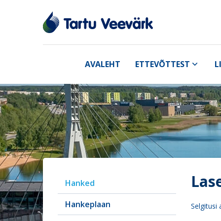
AVALEHT
ETTEVÕTTEST
L
Las
Hanked
Hankeplaan
Selgitusi