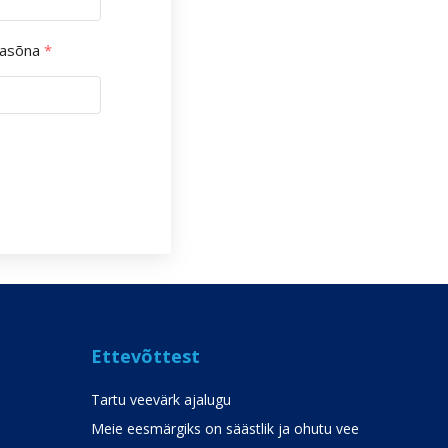
lasõna
*
Ettevõttest
Tartu veevärk ajalugu
Meie eesmärgiks on säästlik ja ohutu vee