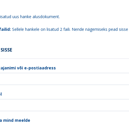
lisatud uus hanke alusdokument.
ailid:
Sellele hankele on lisatud 2 faili. Nende nägemiseks pead sisse
SISSE
ajanimi või e-postiaadress
l
a mind meelde