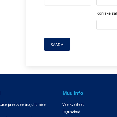
Korrake sa
SAADA
d
Muu info
use ja reovee ärajuhtimise
Vee kvaliteet
Õigusaktid