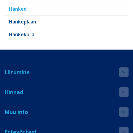
Hanked
Hankeplaan
Hankekord
Liitumine
Hinnad
Muu info
Ettevõttest