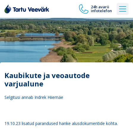
24h avarii
infotelefon
Kaubikute ja veoautode
varjualune
Selgitusi annab Indrek Hiiemäe
19.10.23 lisatud parandused hanke alusdokumentide kohta.