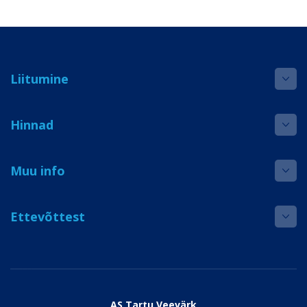
Liitumine
Hinnad
Muu info
Ettevõttest
AS Tartu Veevärk