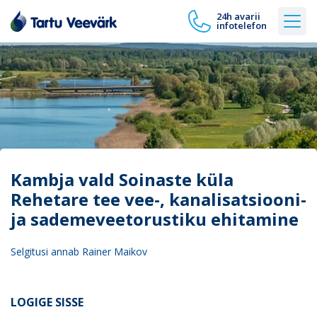
24h avarii
infotelefon
Kambja vald Soinaste küla
Rehetare tee vee-, kanalisatsiooni-
ja sademeveetorustiku ehitamine
Selgitusi annab Rainer Maikov
LOGIGE SISSE