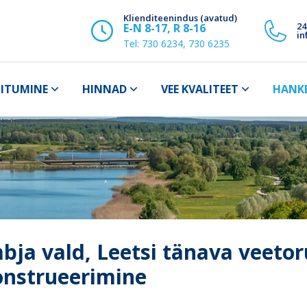
Klienditeenindus (avatud)
24
E-N 8-17, R 8-16
in
Tel:
730 6234, 730 6235
IITUMINE
HINNAD
VEE KVALITEET
HANK
bja vald, Leetsi tänava veetor
onstrueerimine