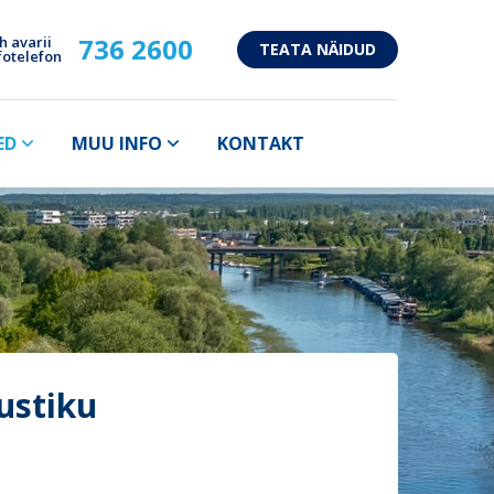
736 2600
h avarii
TEATA NÄIDUD
fotelefon
ED
MUU INFO
KONTAKT
ustiku