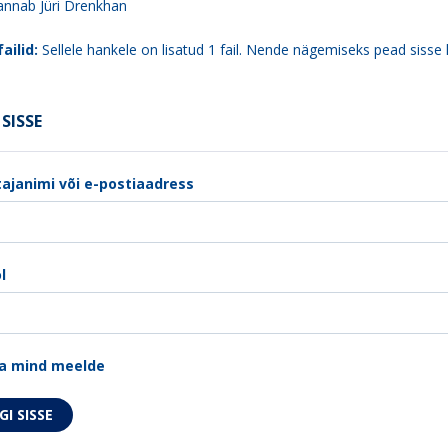
 annab Jüri Drenkhan
ailid:
Sellele hankele on lisatud 1 fail. Nende nägemiseks pead sisse 
SISSE
ajanimi või e-postiaadress
l
a mind meelde