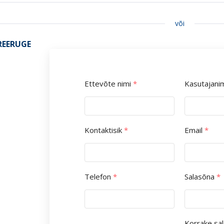
või
REERUGE
Ettevõte nimi
*
Kasutajani
Kontaktisik
*
Email
*
Telefon
*
Salasõna
*
Korrake sa