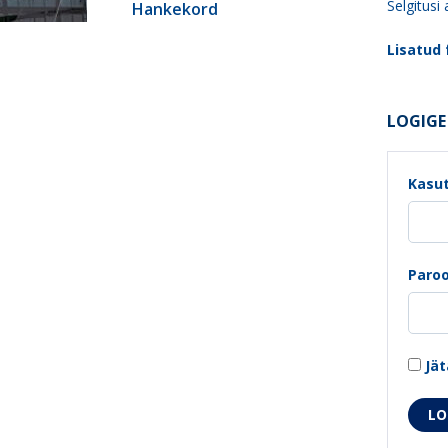
Selgitusi
Hankekord
Lisatud f
LOGIGE 
Kasut
Paroo
Jät