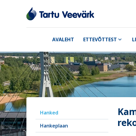
AVALEHT
ETTEVÕTTEST
L
Kam
Hanked
rek
Hankeplaan