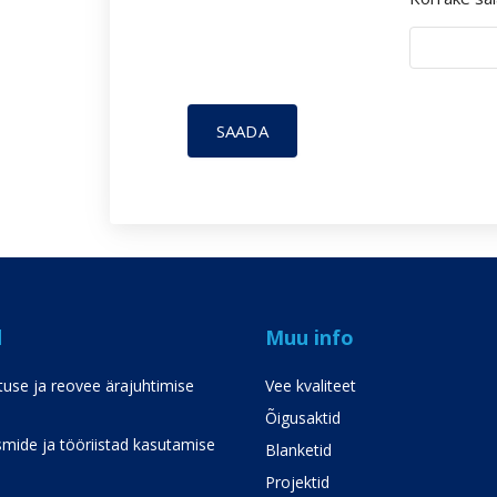
SAADA
d
Muu info
use ja reovee ärajuhtimise
Vee kvaliteet
Õigusaktid
mide ja tööriistad kasutamise
Blanketid
Projektid