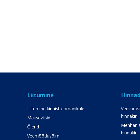
Liitumine
Hinna
Liitumine kinnistu omanikule
Veevarust
hinnakiri
Makseviisid
Mehhanis
Õiend
hinnakiri
Veemõõdusõlm