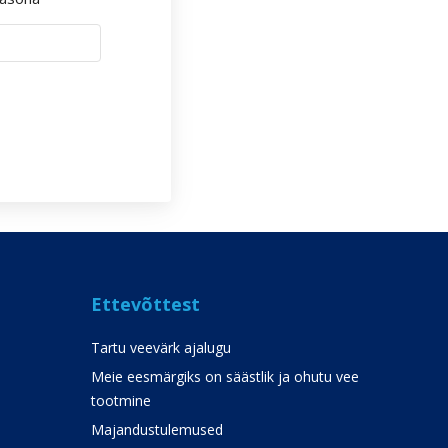
Ettevõttest
Tartu veevärk ajalugu
Meie eesmärgiks on säästlik ja ohutu vee
tootmine
Majandustulemused