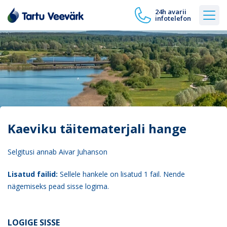
24h avarii
infotelefon
Kaeviku täitematerjali hange
Selgitusi annab Aivar Juhanson
Lisatud failid:
Sellele hankele on lisatud 1 fail. Nende
nägemiseks pead sisse logima.
LOGIGE SISSE