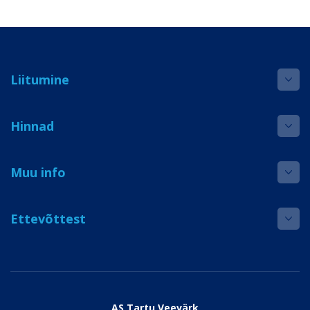
Liitumine
Hinnad
Muu info
Ettevõttest
AS Tartu Veevärk