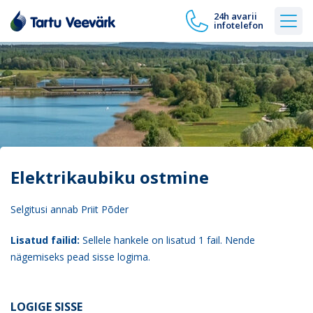
24h avarii
infotelefon
Elektrikaubiku ostmine
Selgitusi annab Priit Põder
Lisatud failid:
Sellele hankele on lisatud 1 fail. Nende
nägemiseks pead sisse logima.
LOGIGE SISSE